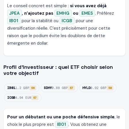
Le conseil concret est simple :
si vous avez déjà
JPEA
, n’ajoutez pas
EMHG
ou
EMES
. Préférez
IB01
pour la stabilité ou
ICGB
pour une
diversification réelle. C’est précisément pour cette
raison que le podium évite les doublons de dette
émergente en dollar.
Profil d’investisseur : quel ETF choisir selon
votre objectif
IB01
SDHY
HYLD
1.2 GBP
0.88 GBP
0.92 GBP
56
57
58
ICGB
4.94 EUR
57
Pour un débutant ou une poche défensive simple
, le
choix le plus propre est
IB01
. Vous obtenez une