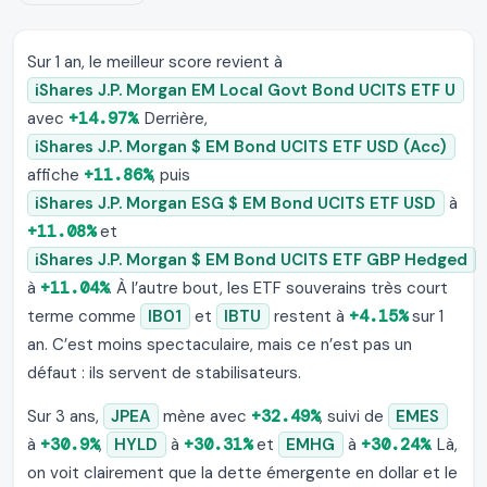
Sur 1 an, le meilleur score revient à
iShares J.P. Morgan EM Local Govt Bond UCITS ETF U
avec
+14.97%
. Derrière,
iShares J.P. Morgan $ EM Bond UCITS ETF USD (Acc)
affiche
+11.86%
, puis
iShares J.P. Morgan ESG $ EM Bond UCITS ETF USD
à
+11.08%
et
iShares J.P. Morgan $ EM Bond UCITS ETF GBP Hedged
à
+11.04%
. À l’autre bout, les ETF souverains très court
terme comme
IB01
et
IBTU
restent à
+4.15%
sur 1
an. C’est moins spectaculaire, mais ce n’est pas un
défaut : ils servent de stabilisateurs.
Sur 3 ans,
JPEA
mène avec
+32.49%
, suivi de
EMES
à
+30.9%
,
HYLD
à
+30.31%
et
EMHG
à
+30.24%
. Là,
on voit clairement que la dette émergente en dollar et le