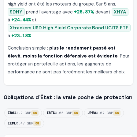
high yield ont été les moteurs du groupe. Sur 5 ans,
SDHY
prend l’avantage avec
+26.87%
, devant
XHYA
à
+24.44%
et
Xtrackers USD High Yield Corporate Bond UCITS ETF
à
+23.18%
.
Conclusion simple :
plus le rendement passé est
élevé, moins la fonction défensive est évidente
. Pour
protéger un portefeuille actions, les gagnants de
performance ne sont pas forcément les meilleurs choix.
Obligations d’État : la vraie poche de protection
IB01
IBTU
JPEA
1.2 GBP
0.05 GBP
0.07 GBP
56
56
56
IEML
0.47 GBP
58