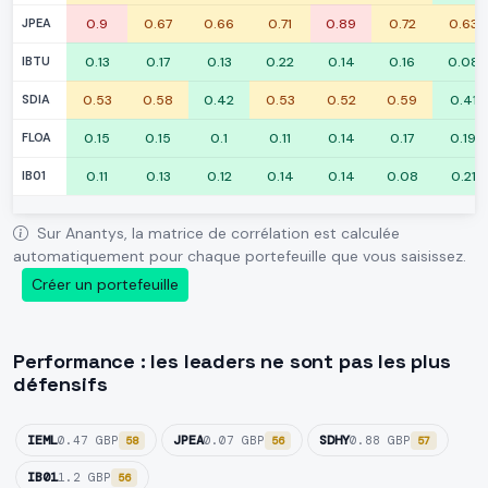
JPEA
0.9
0.67
0.66
0.71
0.89
0.72
0.63
IBTU
0.13
0.17
0.13
0.22
0.14
0.16
0.08
SDIA
0.53
0.58
0.42
0.53
0.52
0.59
0.41
FLOA
0.15
0.15
0.1
0.11
0.14
0.17
0.19
IB01
0.11
0.13
0.12
0.14
0.14
0.08
0.21
Sur Anantys, la matrice de corrélation est calculée
automatiquement pour chaque portefeuille que vous saisissez.
Créer un portefeuille
Performance : les leaders ne sont pas les plus
défensifs
IEML
JPEA
SDHY
0.47 GBP
0.07 GBP
0.88 GBP
58
56
57
IB01
1.2 GBP
56