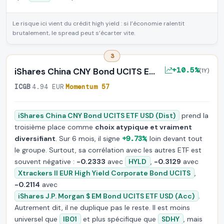
Le risque ici vient du crédit high yield : si l’économie ralentit
brutalement, le spread peut s’écarter vite.
3
+10.5%
iShares China CNY Bond UCITS E…
(1Y)
ICGB
·
4.94 EUR
·
Momentum 57
iShares China CNY Bond UCITS ETF USD (Dist)
prend la
troisième place comme
choix atypique et vraiment
diversifiant
. Sur 6 mois, il signe
+9.73%
, loin devant tout
le groupe. Surtout, sa corrélation avec les autres ETF est
souvent négative :
-0.2333
avec
HYLD
,
-0.3129
avec
Xtrackers II EUR High Yield Corporate Bond UCITS
,
-0.2114
avec
iShares J.P. Morgan $ EM Bond UCITS ETF USD (Acc)
.
Autrement dit, il ne duplique pas le reste. Il est moins
universel que
IB01
et plus spécifique que
SDHY
, mais