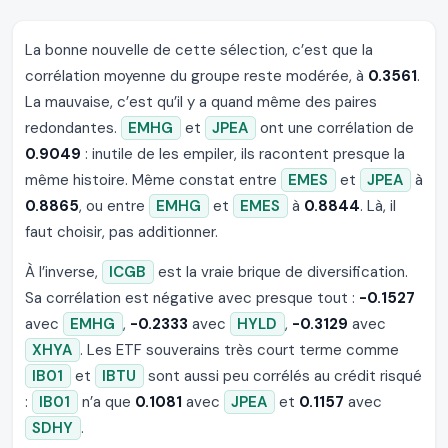
La bonne nouvelle de cette sélection, c’est que la
corrélation moyenne du groupe reste modérée, à
0.3561
.
La mauvaise, c’est qu’il y a quand même des paires
redondantes.
EMHG
et
JPEA
ont une corrélation de
0.9049
: inutile de les empiler, ils racontent presque la
même histoire. Même constat entre
EMES
et
JPEA
à
0.8865
, ou entre
EMHG
et
EMES
à
0.8844
. Là, il
faut choisir, pas additionner.
À l’inverse,
ICGB
est la vraie brique de diversification.
Sa corrélation est négative avec presque tout :
-0.1527
avec
EMHG
,
-0.2333
avec
HYLD
,
-0.3129
avec
XHYA
. Les ETF souverains très court terme comme
IB01
et
IBTU
sont aussi peu corrélés au crédit risqué
:
IB01
n’a que
0.1081
avec
JPEA
et
0.1157
avec
SDHY
.