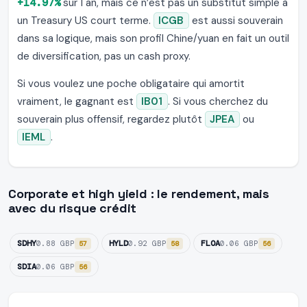
+14.97%
sur 1 an, mais ce n’est pas un substitut simple à
un Treasury US court terme.
ICGB
est aussi souverain
dans sa logique, mais son profil Chine/yuan en fait un outil
de diversification, pas un cash proxy.
Si vous voulez une poche obligataire qui amortit
vraiment, le gagnant est
IB01
. Si vous cherchez du
souverain plus offensif, regardez plutôt
JPEA
ou
IEML
.
Corporate et high yield : le rendement, mais
avec du risque crédit
SDHY
HYLD
FLOA
0.88 GBP
0.92 GBP
0.06 GBP
57
58
56
SDIA
0.06 GBP
56