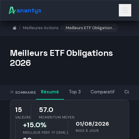
anantys
/
Meilleures Actions
/
Meilleurs ETF Obligations 2026
Meilleurs ETF Obligations
2026
Résumé
Top 3
Comparatif
Conclu
SOMMAIRE
15
57.0
VALEURS
MOMENTUM MOYEN
01/08/2026
+15.0%
MISE À JOUR
MEILLEUR PERF. 1Y (IEML)