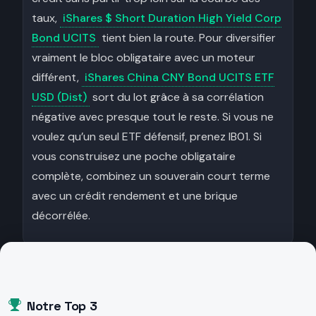
taux,
iShares $ Short Duration High Yield Corp
Bond UCITS
tient bien la route. Pour diversifier
vraiment le bloc obligataire avec un moteur
différent,
iShares China CNY Bond UCITS ETF
USD (Dist)
sort du lot grâce à sa corrélation
négative avec presque tout le reste. Si vous ne
voulez qu’un seul ETF défensif, prenez IB01. Si
vous construisez une poche obligataire
complète, combinez un souverain court terme
avec un crédit rendement et une brique
décorrélée.
Notre Top 3