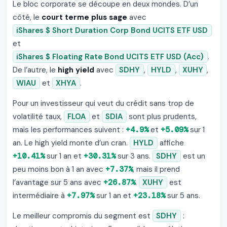
Le bloc corporate se découpe en deux mondes. D’un
côté, le
court terme plus sage
avec
iShares $ Short Duration Corp Bond UCITS ETF USD
et
iShares $ Floating Rate Bond UCITS ETF USD (Acc)
.
De l’autre, le
high yield
avec
SDHY
,
HYLD
,
XUHY
,
WIAU
et
XHYA
.
Pour un investisseur qui veut du crédit sans trop de
volatilité taux,
FLOA
et
SDIA
sont plus prudents,
mais les performances suivent :
+4.9%
et
+5.09%
sur 1
an. Le high yield monte d’un cran.
HYLD
affiche
+10.41%
sur 1 an et
+30.31%
sur 3 ans.
SDHY
est un
peu moins bon à 1 an avec
+7.37%
, mais il prend
l’avantage sur 5 ans avec
+26.87%
.
XUHY
est
intermédiaire à
+7.97%
sur 1 an et
+23.18%
sur 5 ans.
Le meilleur compromis du segment est
SDHY
: