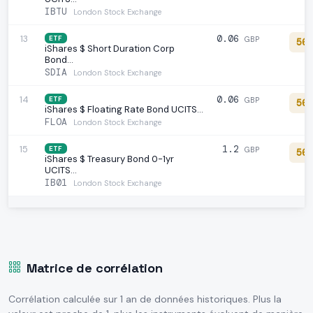
IBTU
London Stock Exchange
13
0.06
ETF
GBP
56
iShares $ Short Duration Corp
Bond…
SDIA
London Stock Exchange
14
0.06
ETF
GBP
56
iShares $ Floating Rate Bond UCITS…
FLOA
London Stock Exchange
15
1.2
ETF
GBP
56
iShares $ Treasury Bond 0-1yr
UCITS…
IB01
London Stock Exchange
Matrice de corrélation
Corrélation calculée sur 1 an de données historiques. Plus la