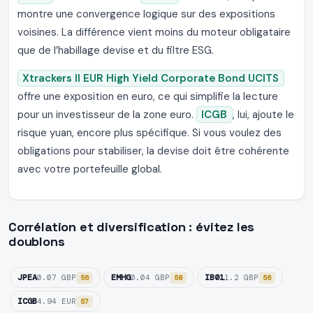
montre une convergence logique sur des expositions
voisines. La différence vient moins du moteur obligataire
que de l’habillage devise et du filtre ESG.
Xtrackers II EUR High Yield Corporate Bond UCITS
offre une exposition en euro, ce qui simplifie la lecture
pour un investisseur de la zone euro.
ICGB
, lui, ajoute le
risque yuan, encore plus spécifique. Si vous voulez des
obligations pour stabiliser, la devise doit être cohérente
avec votre portefeuille global.
Corrélation et diversification : évitez les
doublons
JPEA
EMHG
IB01
0.07 GBP
0.04 GBP
1.2 GBP
56
58
56
ICGB
4.94 EUR
57