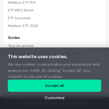
Meilleurs ETF PEA
ETF MSCI World
ETF Sectoriels
Meilleurs ETF 2026
Guides
Tous les articles
Quelle application pour gérer son portefeuille ?
This website uses cookies.
Suivi portefeuille gratuit
We use cookies to personalize your experience and
Toutes nos sélections
analyze our traffic. By clicking "Accept all", you
consent to our use of cookies.
Accept all
Customize
©
2026
Anantys. Tous droits réservés.