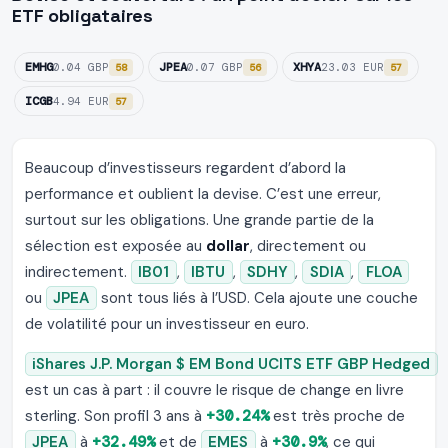
ETF obligataires
EMHG
JPEA
XHYA
0.04 GBP
0.07 GBP
23.03 EUR
58
56
57
ICGB
4.94 EUR
57
Beaucoup d’investisseurs regardent d’abord la
performance et oublient la devise. C’est une erreur,
surtout sur les obligations. Une grande partie de la
sélection est exposée au
dollar
, directement ou
indirectement.
IB01
,
IBTU
,
SDHY
,
SDIA
,
FLOA
ou
JPEA
sont tous liés à l’USD. Cela ajoute une couche
de volatilité pour un investisseur en euro.
iShares J.P. Morgan $ EM Bond UCITS ETF GBP Hedged
est un cas à part : il couvre le risque de change en livre
sterling. Son profil 3 ans à
+30.24%
est très proche de
JPEA
à
+32.49%
et de
EMES
à
+30.9%
, ce qui