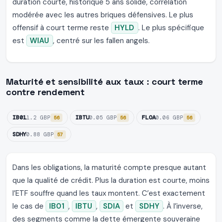
duration courte, historique 5 ans solide, corrélation
modérée avec les autres briques défensives. Le plus
offensif à court terme reste
HYLD
. Le plus spécifique
est
WIAU
, centré sur les fallen angels.
Maturité et sensibilité aux taux : court terme
contre rendement
IB01
IBTU
FLOA
1.2 GBP
0.05 GBP
0.06 GBP
56
56
56
SDHY
0.88 GBP
57
Dans les obligations, la maturité compte presque autant
que la qualité de crédit. Plus la duration est courte, moins
l’ETF souffre quand les taux montent. C’est exactement
le cas de
IB01
,
IBTU
,
SDIA
et
SDHY
. À l’inverse,
des segments comme la dette émergente souveraine