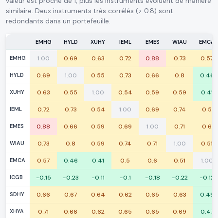
valeur est proche de 1, plus les instruments évoluent de manière
similaire. Deux instruments très corrélés (> 0.8) sont
redondants dans un portefeuille.
EMHG
HYLD
XUHY
IEML
EMES
WIAU
EMCA
EMHG
1.00
0.69
0.63
0.72
0.88
0.73
0.57
HYLD
0.69
1.00
0.55
0.73
0.66
0.8
0.46
XUHY
0.63
0.55
1.00
0.54
0.59
0.59
0.41
IEML
0.72
0.73
0.54
1.00
0.69
0.74
0.5
EMES
0.88
0.66
0.59
0.69
1.00
0.71
0.6
WIAU
0.73
0.8
0.59
0.74
0.71
1.00
0.51
EMCA
0.57
0.46
0.41
0.5
0.6
0.51
1.00
ICGB
-0.15
-0.23
-0.11
-0.1
-0.18
-0.22
-0.12
SDHY
0.66
0.67
0.64
0.62
0.65
0.63
0.49
XHYA
0.71
0.66
0.62
0.65
0.65
0.69
0.47