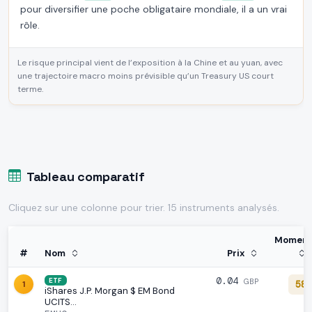
pour diversifier une poche obligataire mondiale, il a un vrai
rôle.
Le risque principal vient de l’exposition à la Chine et au yuan, avec
une trajectoire macro moins prévisible qu’un Treasury US court
terme.
Tableau comparatif
Cliquez sur une colonne pour trier. 15 instruments analysés.
Momen
#
Nom
Prix
0.04
ETF
GBP
1
58
iShares J.P. Morgan $ EM Bond
UCITS…