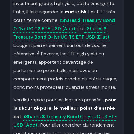
investment grade, high yield, dette émergente.
Enfin, il faut regarder la
maturité
. Les ETF très
court terme comme
iShares $ Treasury Bond
0-1yr UCITS ETF USD (Acc)
ou
iShares $
Treasury Bond 0-1yr UCITS ETF USD (Dist)
bougent peu et servent surtout de poche
défensive. À l’inverse, les ETF high yield ou
émergents apportent davantage de
performance potentielle, mais avec un
comportement parfois proche du crédit risqué,
donc moins protecteur quand le stress monte.
Verdict rapide pour les lecteurs pressés :
pour
la sécurité pure, le meilleur point d’entrée
est
iShares $ Treasury Bond 0-1yr UCITS ETF
USD (Acc)
. Pour aller chercher du rendement
crédit sans partir trop loin sur la courbe des