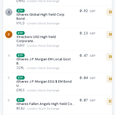
EMHG
London Stock Exchange
0.92
ETF
GBP
2
58
iShares Global High Yield Corp
Bond…
HYLD
London Stock Exchange
0.13
ETF
GBP
3
58
Xtrackers USD High Yield
Corporate…
XUHY
London Stock Exchange
4
0.47
ETF
GBP
58
iShares J.P. Morgan EM Local Govt
B…
IEML
London Stock Exchange
5
0.04
ETF
GBP
58
iShares J.P. Morgan ESG $ EM Bond
U…
EMES
London Stock Exchange
6
0.07
ETF
GBP
57
iShares Fallen Angels High Yield Co…
WIAU
London Stock Exchange