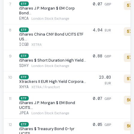
7
0.07
ETF
GBP
57
iShares J.P. Morgan $ EM Corp
Bond…
EMCA
London Stock Exchange
8
4.94
ETF
EUR
57
iShares China CNY Bond UCITS ETF
US…
ICGB
XETRA
9
0.88
ETF
GBP
57
iShares $ Short Duration High Yield…
SDHY
London Stock Exchange
10
23.03
ETF
57
Xtrackers II EUR High Yield Corpora…
EUR
XHYA
XETRA / Francfort
11
0.07
ETF
GBP
56
iShares J.P. Morgan $ EM Bond
UCITS…
JPEA
London Stock Exchange
12
0.05
ETF
GBP
56
iShares $ Treasury Bond 0-1yr
UCITS…