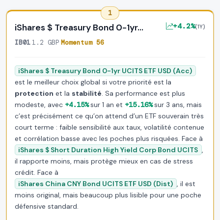
1
+4.2%
iShares $ Treasury Bond 0-1yr…
(1Y)
IB01
·
1.2 GBP
·
Momentum 56
iShares $ Treasury Bond 0-1yr UCITS ETF USD (Acc)
est le meilleur choix global si votre priorité est la
protection
et la
stabilité
. Sa performance est plus
modeste, avec
+4.15%
sur 1 an et
+15.16%
sur 3 ans, mais
c’est précisément ce qu’on attend d’un ETF souverain très
court terme : faible sensibilité aux taux, volatilité contenue
et corrélation basse avec les poches plus risquées. Face à
iShares $ Short Duration High Yield Corp Bond UCITS
,
il rapporte moins, mais protège mieux en cas de stress
crédit. Face à
iShares China CNY Bond UCITS ETF USD (Dist)
, il est
moins original, mais beaucoup plus lisible pour une poche
défensive standard.