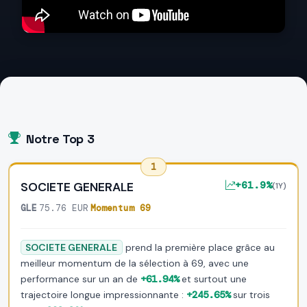
Notre Top 3
1
+61.9%
SOCIETE GENERALE
(1Y)
GLE
·
75.76 EUR
·
Momentum 69
SOCIETE GENERALE
prend la première place grâce au
meilleur momentum de la sélection à 69, avec une
performance sur un an de
+61.94%
et surtout une
trajectoire longue impressionnante :
+245.65%
sur trois