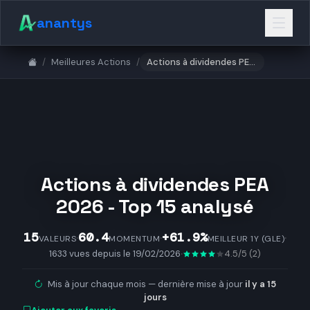
anantys
/
Meilleures Actions
/
Actions à dividendes PEA 2026 - Top 15 a…
Actions à dividendes PEA
2026 - Top 15 analysé
15
60.4
+61.9%
·
·
·
VALEURS
MOMENTUM
MEILLEUR 1Y (GLE)
·
1633 vues depuis le 19/02/2026
4.5/5 (2)
Mis à jour chaque mois — dernière mise à jour
il y a 15
jours