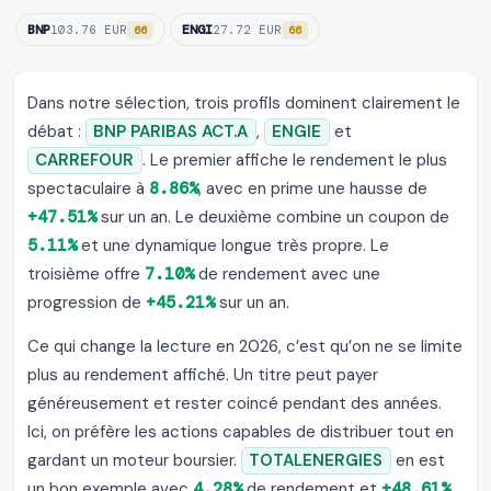
BNP
ENGI
103.76 EUR
27.72 EUR
66
66
Dans notre sélection, trois profils dominent clairement le
débat :
BNP PARIBAS ACT.A
,
ENGIE
et
CARREFOUR
. Le premier affiche le rendement le plus
spectaculaire à
8.86%
, avec en prime une hausse de
+47.51%
sur un an. Le deuxième combine un coupon de
5.11%
et une dynamique longue très propre. Le
troisième offre
7.10%
de rendement avec une
progression de
+45.21%
sur un an.
Ce qui change la lecture en 2026, c’est qu’on ne se limite
plus au rendement affiché. Un titre peut payer
généreusement et rester coincé pendant des années.
Ici, on préfère les actions capables de distribuer tout en
gardant un moteur boursier.
TOTALENERGIES
en est
un bon exemple avec
4.28%
de rendement et
+48.61%