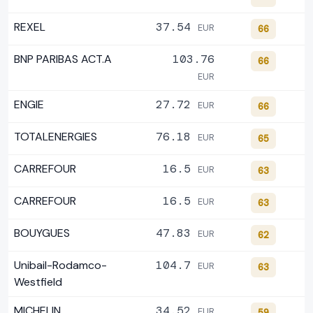
REXEL
37.54
EUR
66
BNP PARIBAS ACT.A
103.76
66
EUR
ENGIE
27.72
EUR
66
TOTALENERGIES
76.18
EUR
65
CARREFOUR
16.5
EUR
63
CARREFOUR
16.5
EUR
63
BOUYGUES
47.83
EUR
62
Unibail-Rodamco-
104.7
EUR
63
Westfield
MICHELIN
34.52
EUR
59