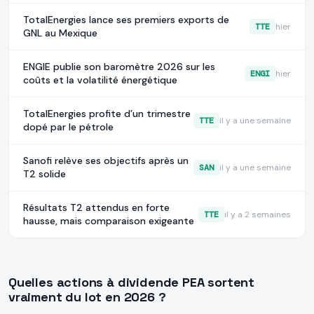
TotalEnergies lance ses premiers exports de
TTE
hier
GNL au Mexique
ENGIE publie son baromètre 2026 sur les
ENGI
hier
coûts et la volatilité énergétique
TotalEnergies profite d’un trimestre
TTE
il y a une semaine
dopé par le pétrole
Sanofi relève ses objectifs après un
SAN
il y a une semaine
T2 solide
Résultats T2 attendus en forte
TTE
il y a 2 semaines
hausse, mais comparaison exigeante
Quelles actions à dividende PEA sortent
vraiment du lot en 2026 ?