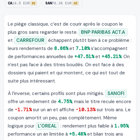
CA
SAN
16.5 EUR
76.36 EUR
63
45
Le piège classique, c’est de courir après le coupon le
plus gros sans regarder le reste.
BNP PARIBAS ACT.A
et
CARREFOUR
échappent plutôt bien à ce problème :
leurs rendements de
8.86%
et
7.10%
s’accompagnent
de performances annuelles de
+47.51%
et
+45.21%
. On
n’est pas face à des titres boudés. On est face à des
dossiers qui paient et qui montent, ce qui est tout de
suite plus intéressant.
À l’inverse, certains profils sont plus mitigés.
SANOFI
offre un rendement de
4.75%
, mais le titre recule encore
de
-1.71%
sur un an et affiche
-10.13%
sur trois ans. Le
coupon amortit un peu, pas complètement. Même
logique pour
L'OREAL
: rendement plus faible à
1.95%
,
performance un an limitée à
+5.48%
et bilan trois ans