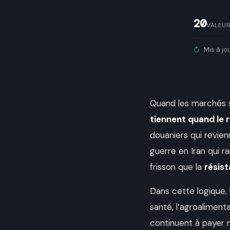
20
VALEU
Mis à jo
Quand les marchés s
tiennent quand le 
douaniers qui revienn
guerre en Iran qui r
frisson que la
résis
Dans cette logique, 
santé, l’agroaliment
continuent à payer 