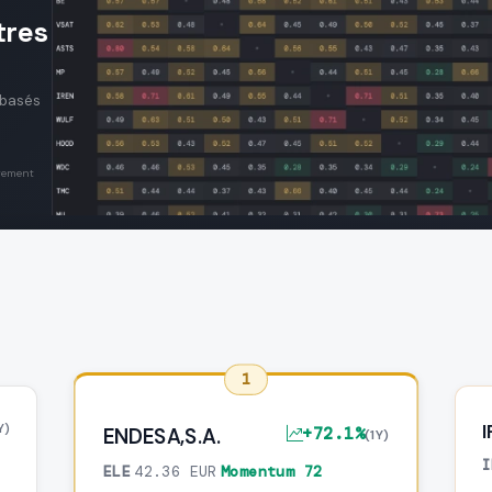
tres
 basés
gement
1
Y)
+72.1%
ENDESA,S.A.
(1Y)
I
ELE
·
42.36 EUR
·
Momentum 72