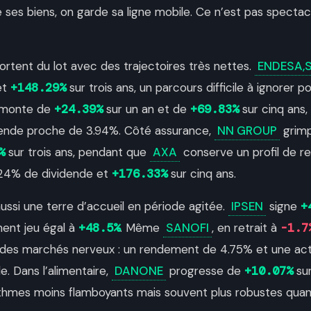
ses biens, on garde sa ligne mobile. Ce n’est pas spectacu
s sortent du lot avec des trajectoires très nettes.
ENDESA,S
et
+148.29%
sur trois ans, un parcours difficile à ignorer pou
monte de
+24.39%
sur un an et de
+69.83%
sur cinq ans,
ende proche de 3.94%. Côté assurance,
NN GROUP
grim
%
sur trois ans, pendant que
AXA
conserve un profil de 
.24% de dividende et
+176.33%
sur cinq ans.
aussi une terre d’accueil en période agitée.
IPSEN
signe
+
ment jeu égal à
+48.5%
. Même
SANOFI
, en retrait à
-1.7
des marchés nerveux : un rendement de 4.75% et une acti
e. Dans l’alimentaire,
DANONE
progresse de
+10.07%
sur
ythmes moins flamboyants mais souvent plus robustes quand 