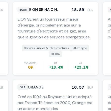
E.ON SE NA O.N.
18.89
UR
EOAN
EUR
E.ON SE est un fournisseur majeur
A
d'énergie, principalement axé sur la
p
fourniture d'électricité et de gaz, ainsi
d
que la gestion de services énergétiques.
b
Services Publics & Infrastructures
Allemagne
XETRA
MOMENTUM
6M
1Y
60
+18.4%
+23.1%
ORANGE
16.57
UR
ORA
EUR
Créé en 1994 au Royaume-Uni et adopté
U
par France Télécom en 2000, Orange est
d
un acteur mondial des
c