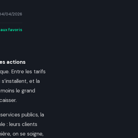
 04/04/2026
 aux favoris
les actions
ue. Entre les tarifs
’installent, et la
t moins le grand
aisser.
ervices publics, la
e : leurs clients
ère, on se soigne,