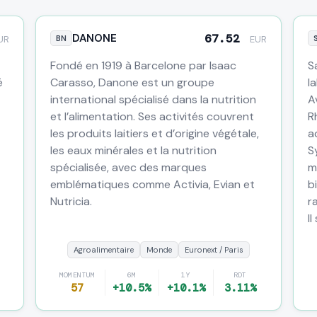
DANONE
67.52
UR
BN
EUR
Fondé en 1919 à Barcelone par Isaac
S
é
Carasso, Danone est un groupe
l
international spécialisé dans la nutrition
A
et l’alimentation. Ses activités couvrent
R
les produits laitiers et d’origine végétale,
a
les eaux minérales et la nutrition
S
spécialisée, avec des marques
m
emblématiques comme Activia, Evian et
b
Nutricia.
r
Il
Agroalimentaire
Monde
Euronext / Paris
MOMENTUM
6M
1Y
RDT
57
+10.5%
+10.1%
3.11%