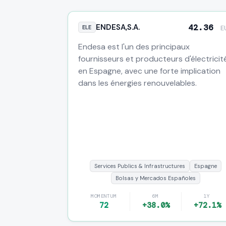
ENDESA,S.A.
42.36
ELE
E
Endesa est l'un des principaux
fournisseurs et producteurs d'électricit
en Espagne, avec une forte implication
dans les énergies renouvelables.
Services Publics & Infrastructures
Espagne
Bolsas y Mercados Españoles
MOMENTUM
6M
1Y
72
+38.0%
+72.1%