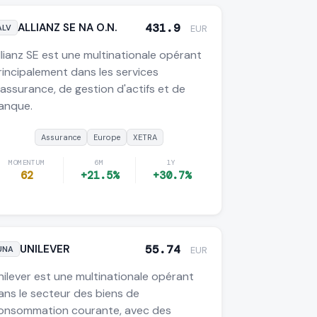
ALLIANZ SE NA O.N.
431.9
ALV
EUR
llianz SE est une multinationale opérant
rincipalement dans les services
'assurance, de gestion d'actifs et de
anque.
Assurance
Europe
XETRA
MOMENTUM
6M
1Y
62
+21.5%
+30.7%
UNILEVER
55.74
UNA
EUR
nilever est une multinationale opérant
ans le secteur des biens de
onsommation courante, avec des