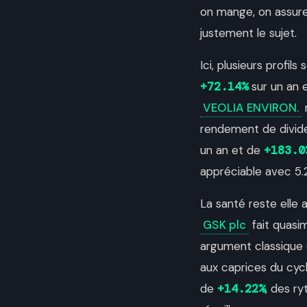
on mange, on assure 
justement le sujet.
Ici, plusieurs profil
+72.14%
sur un an 
VEOLIA ENVIRON.
rendement de divid
un an et de
+183.0
appréciable avec 5
La santé reste elle 
GSK plc
fait quasi
argument classique 
aux caprices du cycl
de
+14.22%
, des r