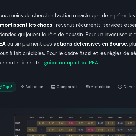
donc moins de chercher l’action miracle que de repérer le
mortissent les chocs
: revenus récurrents, services essen
videndes qui jouent le rôle de coussin. Pour un investisseur
PEA
ou simplement des
actions défensives en Bourse
, p
ut à fait crédibles. Pour le cadre fiscal et les règles de sé
ilement relire notre
guide complet du PEA
.
Top 3
Sélection
Comparatif
Actualités
Concl