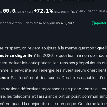
59.9
+72.1%
·
·
·
48 vues depuis le
RS
MOMENTUM
MEILLEUR 1Y (ELE)
ur chaque mois — dernière mise à jour
il y a 8 jours
Ajouter
e crispent, on revient toujours à la même question :
quel
reste se dégonfle
? En 2026, la question n’a rien de théoriq
ent polluer les anticipations, les tensions géopolitiques qui s
anime la nervosité sur l’énergie, les investisseurs cherchen
tance
. Pas forcément des fusées. Des titres capables d’enc
les actions défensives reprennent une place centrale. Les s
aire, les télécoms et l’assurance ont un point commun simpl
même quand la conjoncture se complique. On allume la lumi