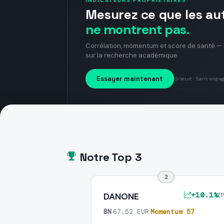
INDICATEURS PROPRIÉTAIRES
Mesurez ce que les au
ne montrent pas.
Corrélation, momentum et score de santé —
sur la recherche académique.
Essayer maintenant
Gratuit · Sans enga
Notre Top 3
2
+10.1%
DANONE
(1
BN
·
67.52 EUR
·
Momentum 57