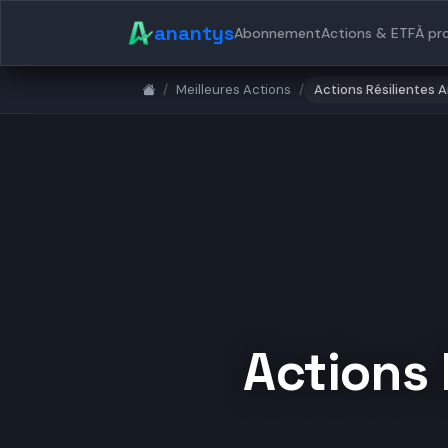
anantys
Abonnement
Actions & ETF
À pr
/
Meilleures Actions
/
Actions Résilientes 
Actions 