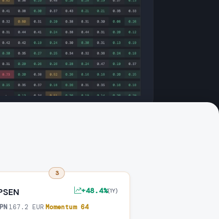
3
+48.4%
IPSEN
(1Y)
PN
·
167.2 EUR
·
Momentum 64