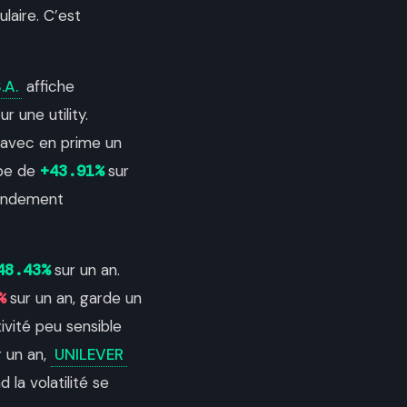
laire. C’est
.A.
affiche
r une utility.
 avec en prime un
pe de
+43.91%
sur
rendement
48.43%
sur un an.
%
sur un an, garde un
vité peu sensible
 un an,
UNILEVER
la volatilité se