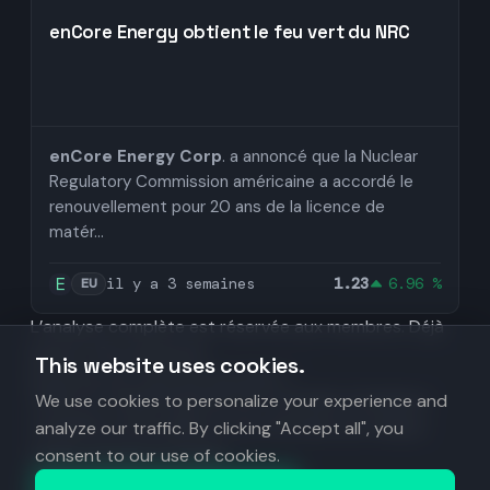
enCore Energy obtient le feu vert du NRC
enCore Energy Corp
. a annoncé que la Nuclear
Regulatory Commission américaine a accordé le
renouvellement pour 20 ans de la licence de
matér...
il y a 3 semaines
1.23
6.96 %
EU
L’analyse complète est réservée aux membres.
Déjà
inscrit ? Se connecter
This website uses cookies.
Envie de voir tous les résultats ?
Créez un compte gratuit pour accéder à l’analyse
We use cookies to personalize your experience and
complète, à l’actualité et aux données de chaque
analyze our traffic. By clicking "Accept all", you
action, secteur et fonds.
consent to our use of cookies.