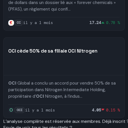
de dollars dans un dossier lié aux « forever chemicals »
(PFAS), un règlement qui confi...
il y a 1 mois
17.24
0.78 %
CC
OCI cède 50% de sa filiale OCI Nitrogen
OCI
Global a conclu un accord pour vendre 50% de sa
participation dans Nitrogen Intermediate Holding,
propriétaire d’
OCI
Nitrogen, à l’indus...
il y a 1 mois
4.05
0.15 %
OCI
L’analyse complète est réservée aux membres.
Déjà inscrit
Envie de voir tous les résultats ?