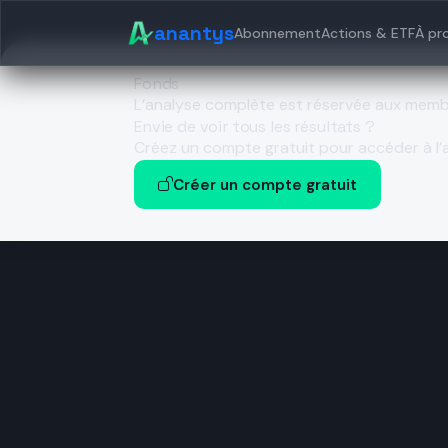
anantys
Abonnement
Actions & ETF
À pr
Fonds
L’analyse complète est réservée aux mem
Envie de voir tous les résultats ?
Créez un compte gratuit pour accéder à l’a
Créer un compte gratuit