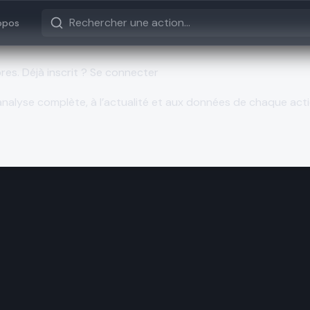
opos
bres.
Déjà inscrit ? Se connecter
nalyse complète, à l’actualité et aux données de chaque acti