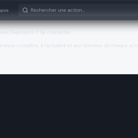
opos
bres.
Déjà inscrit ? Se connecter
nalyse complète, à l’actualité et aux données de chaque acti