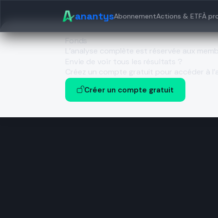
anantys
Abonnement
Actions & ETF
À pr
Fonds
L’analyse complète est réservée aux mem
Envie de voir tous les résultats ?
Créez un compte gratuit pour accéder à l’a
Créer un compte gratuit