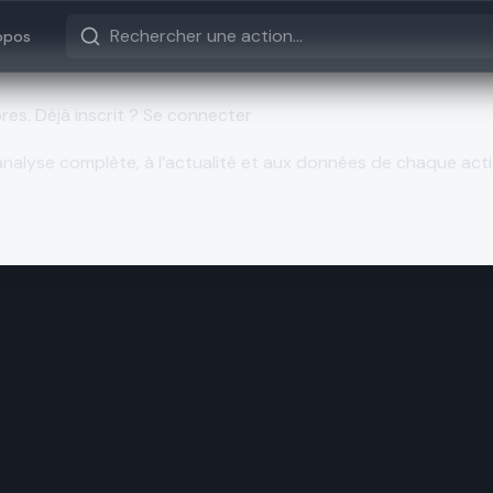
opos
bres.
Déjà inscrit ? Se connecter
nalyse complète, à l’actualité et aux données de chaque acti