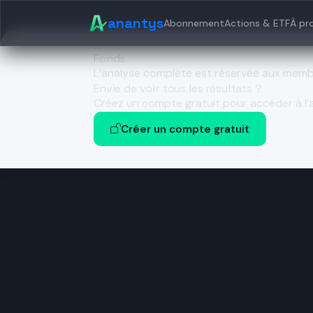
anantys
Abonnement
Actions & ETF
À pr
Fonds
L’analyse complète est réservée aux mem
Envie de voir tous les résultats ?
Créez un compte gratuit pour accéder à l’a
Créer un compte gratuit