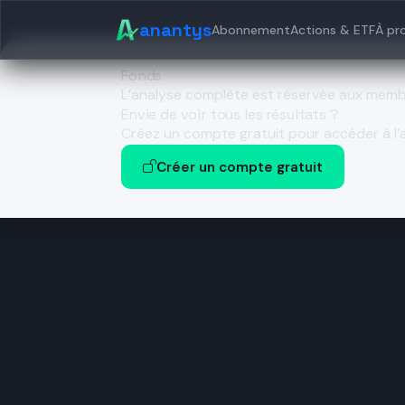
anantys
Abonnement
Actions & ETF
À pr
Fonds
L’analyse complète est réservée aux mem
Envie de voir tous les résultats ?
Créez un compte gratuit pour accéder à l’a
Créer un compte gratuit