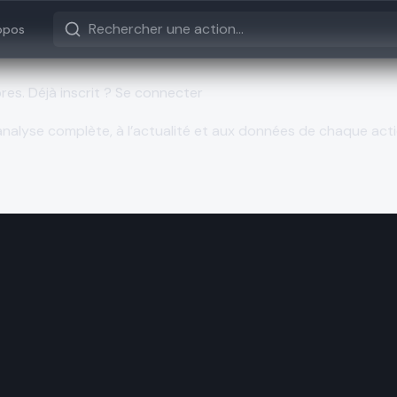
opos
bres.
Déjà inscrit ? Se connecter
nalyse complète, à l’actualité et aux données de chaque acti