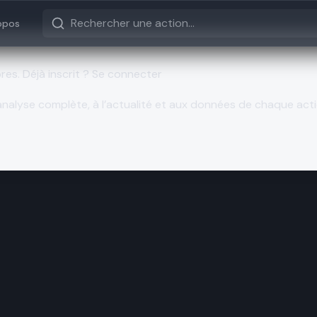
opos
bres.
Déjà inscrit ? Se connecter
nalyse complète, à l’actualité et aux données de chaque acti