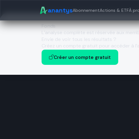
anantys
Abonnement
Actions & ETF
À pr
Fonds
L’analyse complète est réservée aux mem
Envie de voir tous les résultats ?
Créez un compte gratuit pour accéder à l’a
Créer un compte gratuit